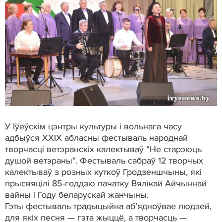
У Іўеўскім цэнтры культуры і вольнага часу
адбыўся ХХІХ абласны фестываль народнай
творчасці ветэранскіх калектываў “Не старэюць
душой ветэраны”. Фестываль сабраў 12 творчых
калектываў з розных куткоў Гродзеншчыны, які
прысвяцілі 85-годдзю пачатку Вялікай Айчыннай
вайны і Году беларускай жанчыны.
Гэты фестываль традыцыйна аб’ядноўвае людзей,
для якіх песня — гэта жыццё, а творчасць —