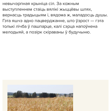
невычэрпная крыніца сіл. За кожным
выступленнем стаіць вялікі жыццёвы шлях,
вернасць традыцыям і, вядома ж, маладосць душы.
Гэта яшчэ адно пацверджанне, што ўзрост — гэта
толькі лічба ў пашпарце, калі сэрца напоўнена
мелодыяй, а позірк скіраваны ў будучыню.