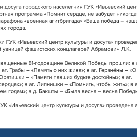
ии досуга городского населегния ГУК «Ивьевский цен
ртная программа «Помнит сердце, не забудет никогда
марафона «военная агитбригада» «Ваша победа – наш
ях города.
ки ГУК «Ивьевский центр культуры и досуга» проведе
 узницей фашистских концлагерей Абрамович Л.К.
освященные 81-годовщине Великой Победы прошли: в а
аг. Трабы – «Память о них жива»; в аг. Геранёны – «О
. Юратишки – «Памяти павших будьте достойны»; в аг.
рдцах»; в аг. Липнишки – «Помнить, чтобы жить»; в а
ем годам»; в д. Бакшты – «Была весна – весна Побед
ГУК «Ивьевский центр культуры и досуга» проведена 