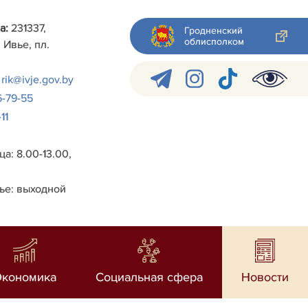
а:
231337,
Гродненский
облисполком
 Ивье, пл.
rik@ivje.gov.by
6-79-55
11
а: 8.00-13.00,
ье: выходной
Экономика
Социальная сфера
Новости