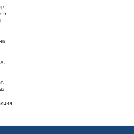
тр
» в
а
на
г.
г.
ы».
акция