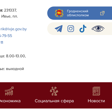
а:
231337,
Гродненский
облисполком
 Ивье, пл.
rik@ivje.gov.by
6-79-55
11
а: 8.00-13.00,
ье: выходной
Экономика
Социальная сфера
Новости