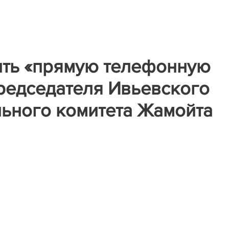
ить «прямую телефонную
редседателя Ивьевского
льного комитета Жамойта