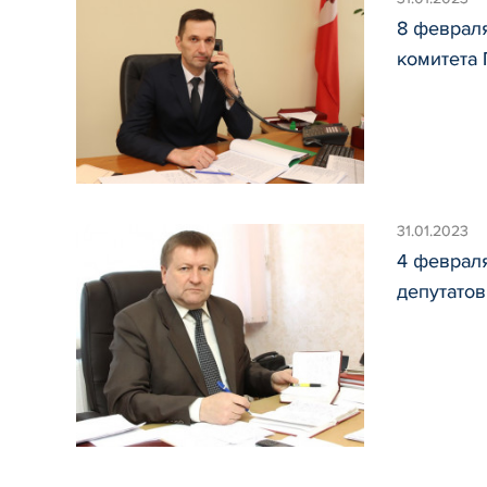
8 феврал
комитета
31.01.2023
4 феврал
депутато