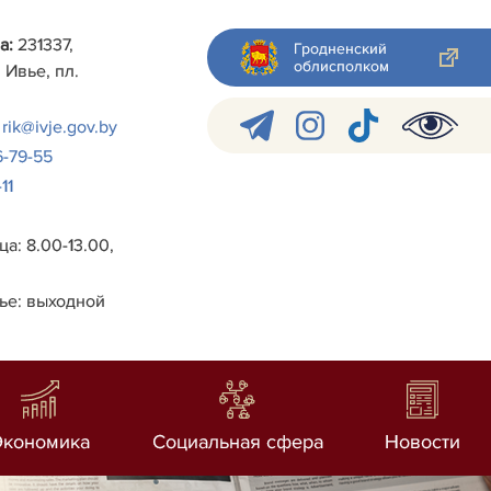
а:
231337,
Гродненский
облисполком
 Ивье, пл.
rik@ivje.gov.by
6-79-55
11
а: 8.00-13.00,
ье: выходной
Экономика
Социальная сфера
Новости