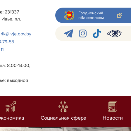
а:
231337,
Гродненский
облисполком
 Ивье, пл.
rik@ivje.gov.by
6-79-55
11
а: 8.00-13.00,
ье: выходной
Экономика
Социальная сфера
Новости