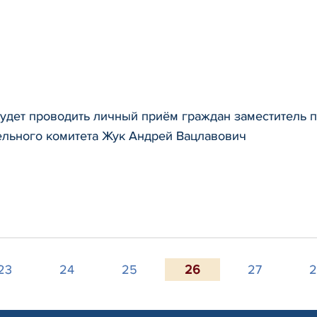
будет проводить личный приём граждан заместитель 
ельного комитета Жук Андрей Вацлавович
23
24
25
26
27
2