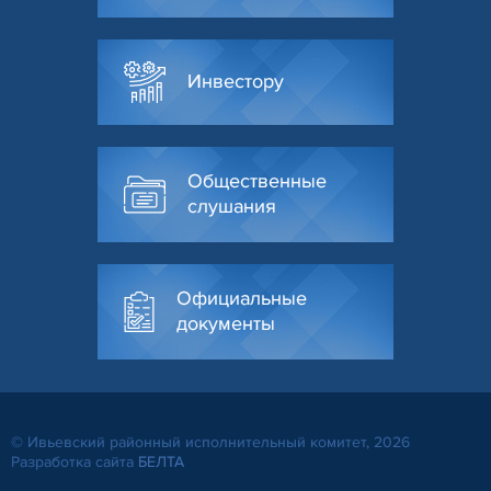
Инвестору
Общественные
слушания
Официальные
документы
© Ивьевский районный исполнительный комитет, 2026
Разработка сайта
БЕЛТА