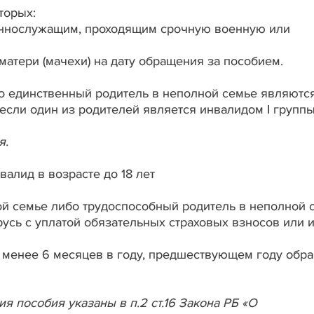
торых:
военнослужащим, проходящим срочную военную или
 матери (мачехи) на дату обращения за пособием.
бо единственный родитель в неполной семье являютс
, если один из родителей является инвалидом I группы
я.
валид в возрасте до 18 лет
ной семье либо трудоспособный родитель в неполной 
усь с уплатой обязательных страховых взносов или 
е менее 6 месяцев в году, предшествующем году обр
я пособия указаны в п.2 ст.16 Закона РБ «О