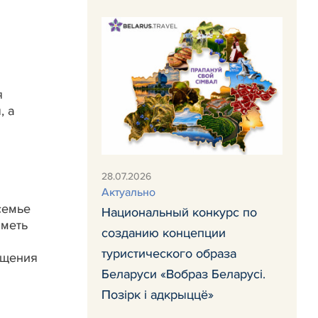
я
, а
28.07.2026
Актуально
семье
Национальный конкурс по
иметь
созданию концепции
туристического образа
ащения
Беларуси «Вобраз Беларусi.
Позiрк i адкрыццё»