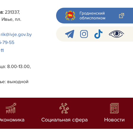
а:
231337,
Гродненский
облисполком
 Ивье, пл.
rik@ivje.gov.by
6-79-55
11
а: 8.00-13.00,
ье: выходной
Экономика
Социальная сфера
Новости