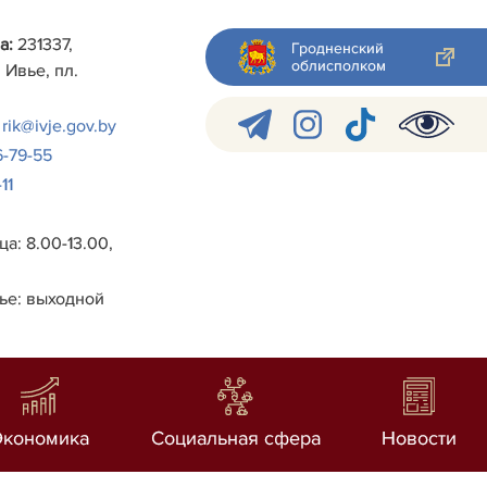
а:
231337,
Гродненский
облисполком
 Ивье, пл.
rik@ivje.gov.by
6-79-55
11
а: 8.00-13.00,
ье: выходной
Экономика
Социальная сфера
Новости