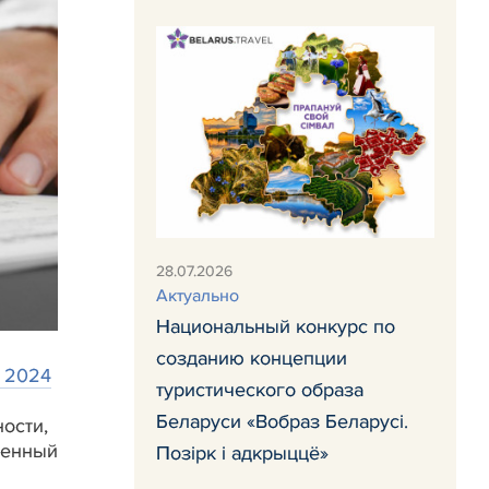
28.07.2026
Актуально
Национальный конкурс по
созданию концепции
я 2024
туристического образа
Беларуси «Вобраз Беларусi.
ости,
денный
Позiрк i адкрыццё»