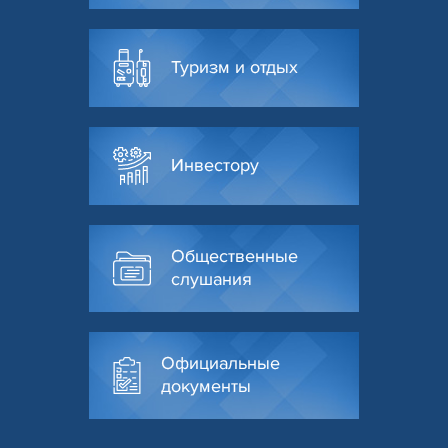
Туризм и отдых
Инвестору
Общественные
слушания
Официальные
документы