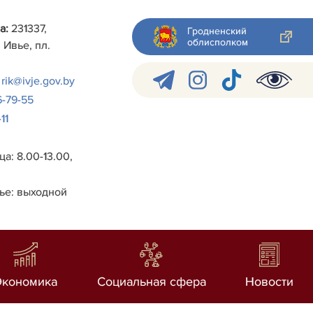
а:
231337,
Гродненский
облисполком
 Ивье, пл.
rik@ivje.gov.by
6-79-55
11
а: 8.00-13.00,
ье: выходной
Экономика
Социальная сфера
Новости