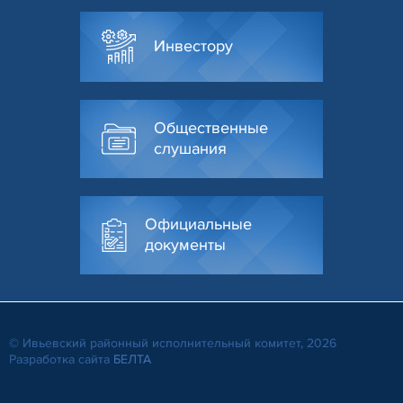
Инвестору
Общественные
слушания
Официальные
документы
© Ивьевский районный исполнительный комитет, 2026
Разработка сайта
БЕЛТА