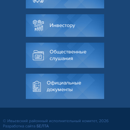
Инвестору
Общественные
слушания
Официальные
документы
© Ивьевский районный исполнительный комитет, 2026
Разработка сайта
БЕЛТА