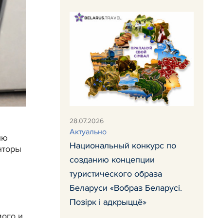
28.07.2026
Актуально
ню
Национальный конкурс по
нторы
созданию концепции
туристического образа
Беларуси «Вобраз Беларусi.
Позiрк i адкрыццё»
мого и