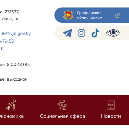
а:
231337,
Гродненский
облисполком
 Ивье, пл.
rik@ivje.gov.by
6-79-55
11
а: 8.00-13.00,
ье: выходной
Экономика
Социальная сфера
Новости