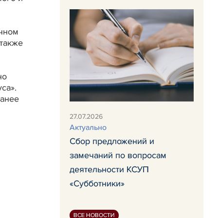
ичном
 также
но
са».
ранее
27.07.2026
Актуально
Сбор предложений и
замечаний по вопросам
деятельности КСУП
«Субботники»
ВСЕ НОВОСТИ