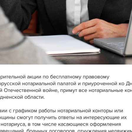
орительной акции по бесплатному правовому
русской нотариальной палатой и приуроченной ко Д
й Отечественной войне, примут все нотариальные ко
одненской области.
твии с графиком работы нотариальной конторы или
нщины смогут получить ответы на интересующие их
нотариуса, в том числе касающиеся оформления
завещаний, брачных договоров, отчуждения недвижи