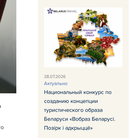
28.07.2026
Актуально
Национальный конкурс по
созданию концепции
а
туристического образа
Беларуси «Вобраз Беларусi.
го
Позiрк i адкрыццё»