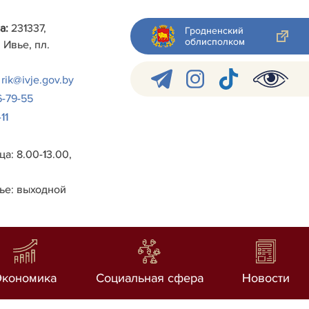
а:
231337,
Гродненский
облисполком
 Ивье, пл.
rik@ivje.gov.by
6-79-55
11
а: 8.00-13.00,
ье: выходной
Экономика
Социальная сфера
Новости