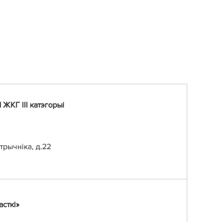
ЖКГ III катэгорыi
стрычніка
,
д.22
сткi»