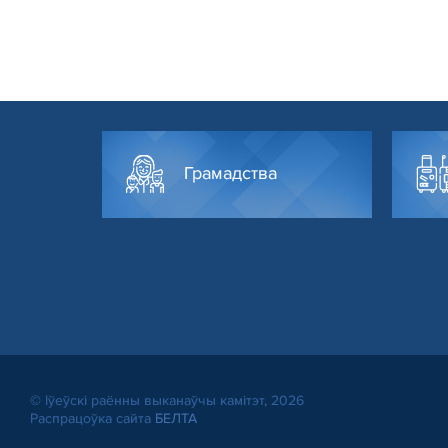
Грамадства
© Іўеўскі раённы выканаўчы камітэт, 2026
Распрацоўка сайта
БЕЛТА