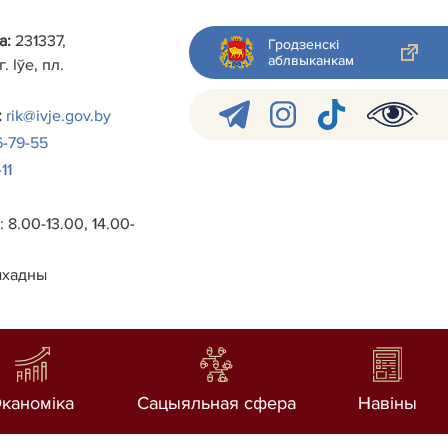
а:
231337,
Гродзенскі
аблвыканкам
. Іўе, пл.
:
rik@ivje.gov.by
6-79-55
11
 8.00-13.00, 14.00-
ыхадны
каноміка
Сацыяльная сфера
Навiны