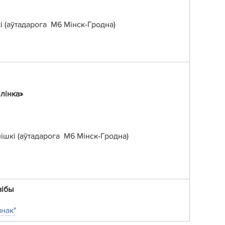
ткi (аўтадарога М6 Мiнск-Гроднa)
лінка»
лiшкi (аўтадарога М6 Мiнск-Гроднa)
зiбы
нак"