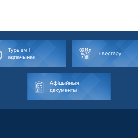
Турызм і
Інвестару
адпачынак
Афіцыйныя
дакументы