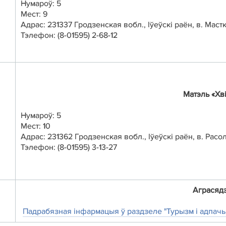
Нумароў: 5
Мест: 9
Адрас: 231337 Гродзенская вобл.,
Іўеўскi раён, в. Мас
Тэлефон: (8-01595) 2-68-12
Матэль «Хві
Нумароў: 5
Мест: 10
Адрас: 231362 Гродзенская вобл.,
Іўеўскi раён,
в. Расо
Тэлефон: (8-01595) 3-13-27
Аграсяд
Падрабязная
інфармацыя ў раздзеле "Турызм і адпачы