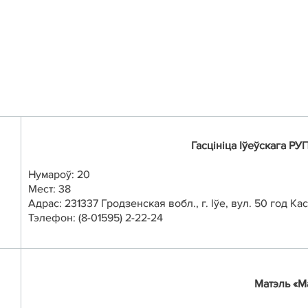
Гасцініца
Іўеўскага
РУП 
Нумароў: 20
Мест: 38
Адрас: 231337 Гродзенская вобл.,
г. Іўе, вул. 50
год Ка
Тэлефон: (8-01595) 2-22-24
Матэль «Ма