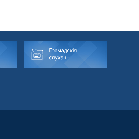
Грамадскія
слуханні