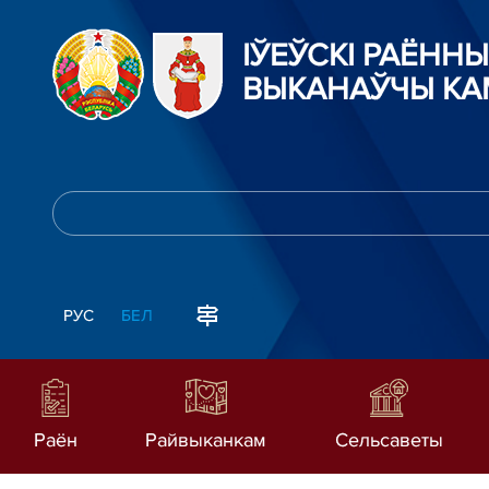
ІЎЕЎСКІ РАЁННЫ
ВЫКАНАЎЧЫ КА
РУС
БЕЛ
Раён
Райвыканкам
Сельсаветы