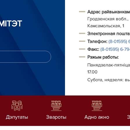
Адрас райвыканкам
Гродзенская вобл., г
МІТЭТ
Камсамольская, 1
Электронная пошта
Тэлефон
:
(8-01595) 
Факс:
(8-01595) 6-79-
Рэжым работы:
Панядзелак-пятніца:
17.00
Субота, нядзеля: в
Дэпутаты
Звароты
Адно акно
Э