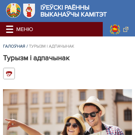
ІЎЕЎСКІ РАЁННЫ
ВЫКАНАЎЧЫ КАМІТЭТ
ГАЛОЎНАЯ
/
ТУРЫЗМ І АДПАЧЫНАК
Турызм і адпачынак