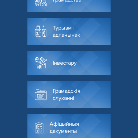
Турызм і
адпачынак
Інвестару
Грамадскія
слуханні
Афіцыйныя
дакументы