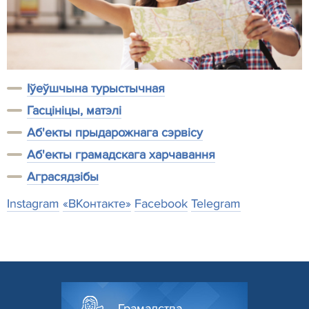
Іўеўшчына турыстычная
Гасцініцы, матэлі
Аб'екты прыдарожнага сэрвісу
Аб'екты грамадскага харчавання
Аграсядзiбы
Instagram
«ВКонтакте»
Facebook
Telegram
Грамадства