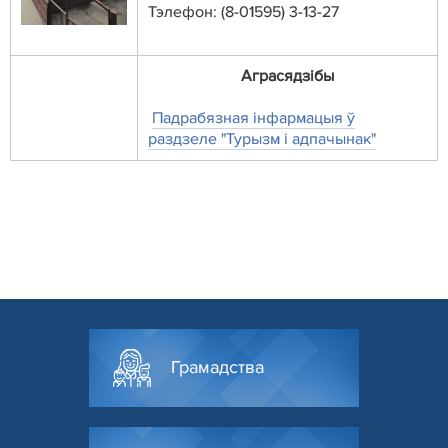
Тэлефон: (8-01595) 3-13-27
Аграсядзiбы
Падрабязная
інфармацыя ў
раздзеле "Турызм і адпачынак"
Грамадства