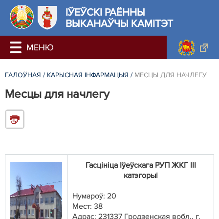
ІЎЕЎСКІ РАЁННЫ
ВЫКАНАЎЧЫ КАМІТЭТ
ГАЛОЎНАЯ
/
КАРЫСНАЯ ІНФАРМАЦЫЯ
/
МЕСЦЫ ДЛЯ НАЧЛЕГУ
Месцы для начлегу
Гасцініца
Іўеўскага
РУП ЖКГ III
катэгорыi
Нумароў: 20
Мест: 38
Адрас: 231337 Гродзенская вобл.,
г.