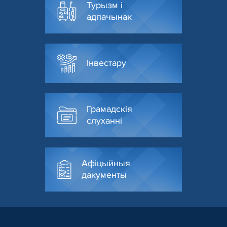
Турызм і
адпачынак
Інвестару
Грамадскія
слуханні
Афіцыйныя
дакументы