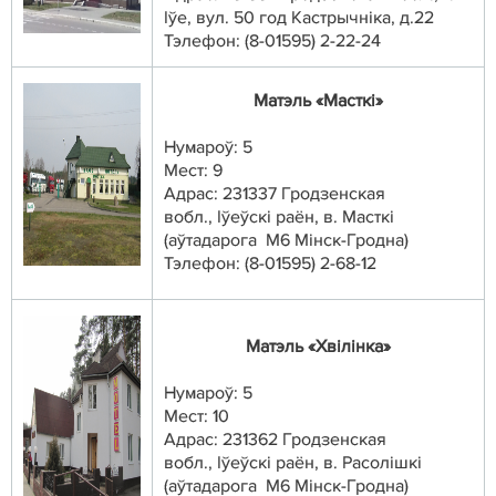
Іўе, вул. 50
год Кастрычніка
,
д.22
Тэлефон: (8-01595) 2-22-24
Матэль «Масткi»
Нумароў: 5
Мест: 9
Адрас: 231337 Гродзенская
вобл.,
Іўеўскi раён, в. Масткi
(аўтадарога М6 Мiнск-Гроднa)
Тэлефон: (8-01595) 2-68-12
Матэль «Хвілінка»
Нумароў: 5
Мест: 10
Адрас: 231362 Гродзенская
вобл.,
Іўеўскi раён,
в. Расолiшкi
(аўтадарога М6 Мiнск-Гроднa)