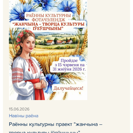
15.06.2026
Навiны раёна
Раённы культурны праект “жанчына –
творца культуры іўеўшчыны”