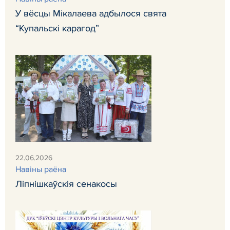
У вёсцы Мікалаева адбылося свята
“Купальскі карагод”
22.06.2026
Навiны раёна
Ліпнішкаўскія сенакосы