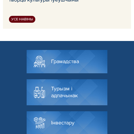
УСЕ НАВІНЫ
Грамадства
Турызм і
адпачынак
Інвестару