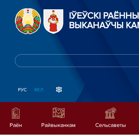
ІЎЕЎСКІ РАЁННЫ
ВЫКАНАЎЧЫ КА
РУС
БЕЛ
Раён
Райвыканкам
Сельсаветы