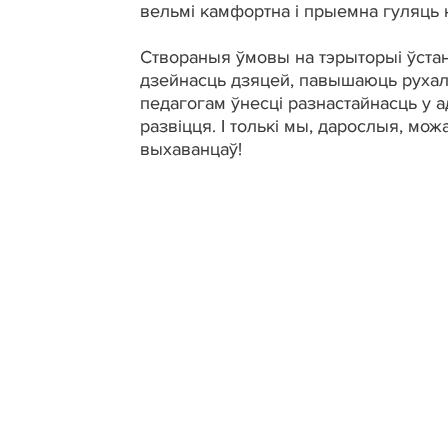
вельмі камфортна і прыемна гуляць
Створаныя ўмовы на тэрыторыі ўста
дзейнасць дзяцей, павышаюць рухал
педагогам ўнесці разнастайнасць у 
развіцця. І толькі мы, дарослыя, м
выхаванцаў!