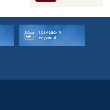
Грамадскія
слуханні