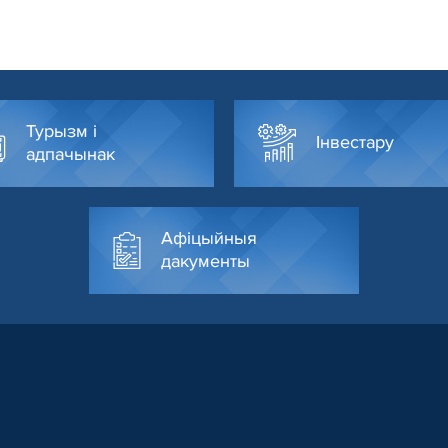
Турызм і
Інвестару
адпачынак
Афіцыйныя
дакументы