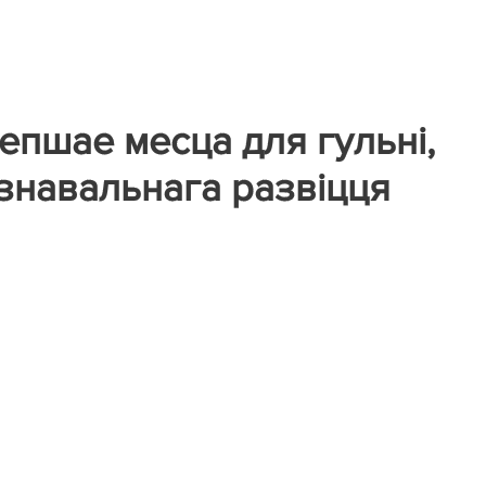
епшае месца для гульні,
азнавальнага развіцця