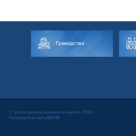
Грамадства
© Іўеўскі раённы выканаўчы камітэт, 2026
Распрацоўка сайта
БЕЛТА