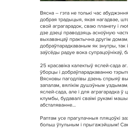
Вясна – гэта не толькі час абуджэнн
добрая традыцыя, якая нагадвае, што
свой аграгарадок, сваю планету і лю
дзе дзеці праводзяць асноўную частк
выхаванцаў практычна другім домам, 
добраўпарадкаваным як знутры, так і
заўсёды радуе вока супрацоўнікаў, б
25 красавіка калектыў яслей-сада а
ўборцы і добраўпарадкаванню тэрыто
Вясновы пагодлівы дзень спрыяў выд
запалам, вялікім душэўным уздымам,
яслей-сада, але і для аграгарадка ў 
клумбы, будавалі сваімі рукамі машынк
абсталяванне…
Раптам усе прагулачныя пляцоўкі заз
больш ўтульным і прыгажэйшым! Сама