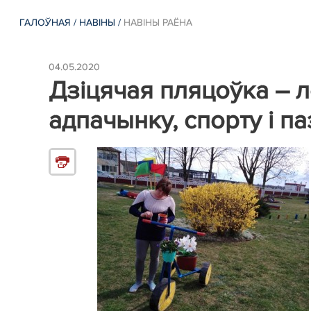
ГАЛОЎНАЯ
/
НАВIНЫ
/
НАВIНЫ РАЁНА
04.05.2020
Дзіцячая пляцоўка – л
адпачынку, спорту і п