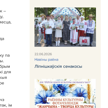
к –
у,
месца,
да
22.06.2026
ку па
Навiны раёна
ы.
обрым
Ліпнішкаўскія сенакосы
кі для
ожыя
вое
шчэ
ак, ім