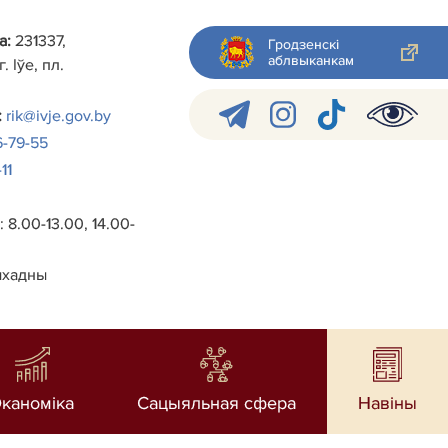
а:
231337,
Гродзенскі
аблвыканкам
. Іўе, пл.
:
rik@ivje.gov.by
6-79-55
11
 8.00-13.00, 14.00-
ыхадны
каноміка
Сацыяльная сфера
Навiны