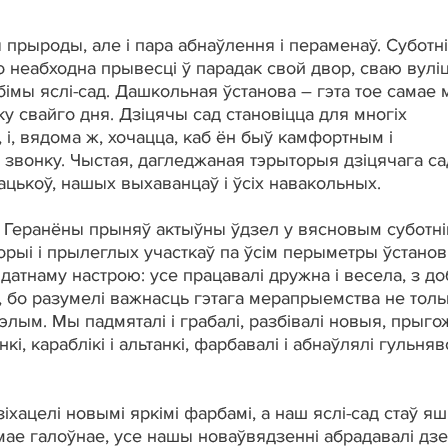
я прыроды, але і пара абнаўлення і пераменаў. Суботні
 неабходна прывесці ў парадак свой двор, сваю вуліц
бімы яслі-сад. Дашкольная ўстанова – гэта тое самае 
у свайго дня. Дзіцячы сад становіцца для многіх
і, вядома ж, хочацца, каб ён быў камфортным і
 звонку. Чыстая, дагледжаная тэрыторыя дзіцячага са
ацькоў, нашых выхаванцаў і ўсіх навакольных.
г. Геранёны прыняў актыўны ўдзел у вясновым суботні
рыі і прылеглых участкаў па ўсім перыметры ўстанов
атнаму настрою: усе працавалі дружна і весела, з д
 бо разумелі важнасць гэтага мерапрыемства не толь
цэлым. Мы падмяталі і грабалі, разбівалі новыя, прыг
і, караблікі і альтанкі, фарбавалі і абнаўлялі гульня
іхацелі новымі яркімі фарбамі, а наш яслі-сад стаў я
е галоўнае, усе нашы новаўвядзенні абрадавалі дзет