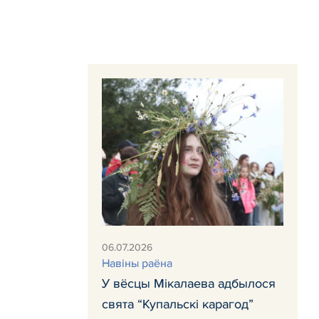
06.07.2026
Навiны раёна
У вёсцы Мікалаева адбылося
свята “Купальскі карагод”