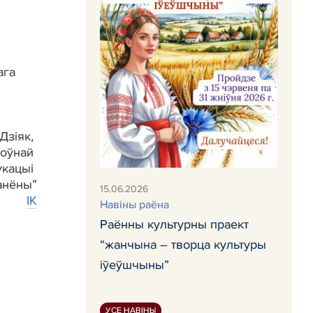
ага
 Дзіяк,
ноўнай
укацыі
ранёны”
15.06.2026
IК
Навiны раёна
Раённы культурны праект
“жанчына – творца культуры
іўеўшчыны”
УСЕ НАВІНЫ