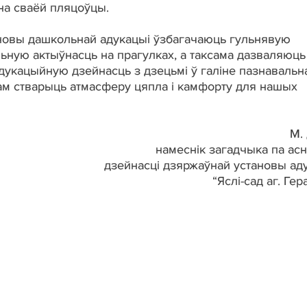
 на сваёй пляцоўцы.
новы дашкольнай адукацыі ўзбагачаюць гульнявую
ьную актыўнасць на прагулках, а таксама дазваляюць
адукацыйную дзейнасць з дзецьмі ў галіне пазнавальн
ожам стварыць атмасферу цяпла і камфорту для нашых
М.
намеснік загадчыка па ас
дзейнасці дзяржаўнай установы ад
“Яслі-сад аг. Ге