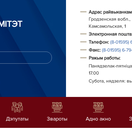
Адрас райвыканкам
Гродзенская вобл., г
МІТЭТ
Камсамольская, 1
Электронная пошта
Тэлефон
:
(8-01595) 
Факс:
(8-01595) 6-79-
Рэжым работы:
Панядзелак-пятніца:
17.00
Субота, нядзеля: в
Дэпутаты
Звароты
Адно акно
Э