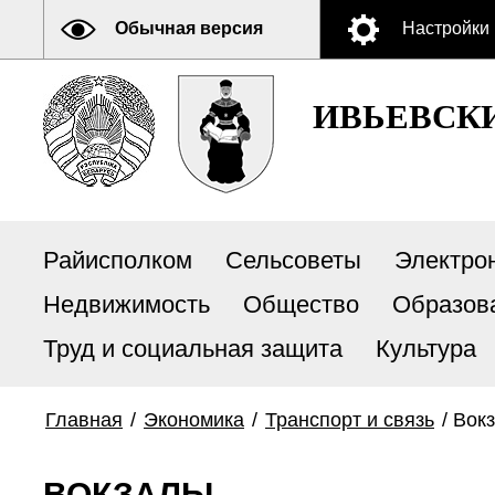
Обычная версия
Настройки
ИВЬЕВСК
Райисполком
Сельсоветы
Электро
Недвижимость
Общество
Образов
Труд и социальная защита
Культура
Главная
/
Экономика
/
Транспорт и связь
/
Вок
ВОКЗАЛЫ