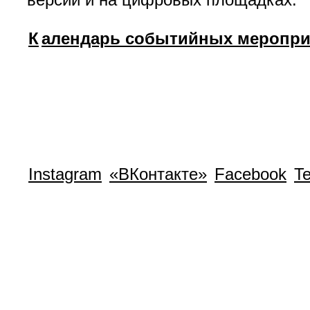
К
алендарь событийных мероприя
Instagram
«ВКонтакте»
Facebook
T