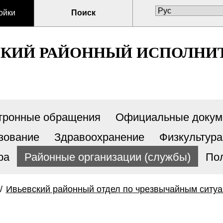
ойки
Поиск
СКИЙ РАЙОННЫЙ ИСПОЛНИ
тронные обращения
Официальные докум
зование
Здравоохранение
Физкультура
ра
Районные организации (службы)
По
/
Ивьевский районный отдел по чрезвычайным ситу