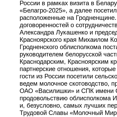
России в рамках визита в Белар
«Белагро-2025», а далее посети
расположенные на Гродненщине. 
договоренностей о сотрудничест
Александра Лукашенко и председ
Красноярского края Михаилом Ко
Гродненского облисполкома пос
руководителем белорусской част
Краснодарским, Красноярским кр
партнерские отношения, которые
гости из России посетили сельск
ведем молочное скотоводство, п
ОАО «Василишки» и СПК имени Се
продовольствию облисполкома Иг
и, безусловно, самых лучших пе
Трудовой Славы «Молочный Мир»