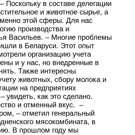
– Поскольку в составе делегации
стительное и животное сырье, а
менно этой сферы. Для нас
огию производства и
лья Васильев. – Многие проблемы
ишли в Беларуси. Этот опыт
мотрели организацию учета
ены и у нас, но внедренные в
нять. Также интересны
учету животных, сбору молока и
стации на предприятиях
– увидеть, как это сделано.
ество и отменный вкус. –
ром, – отметил генеральный
дненского мясокомбината, в
сию. В прошлом году мы