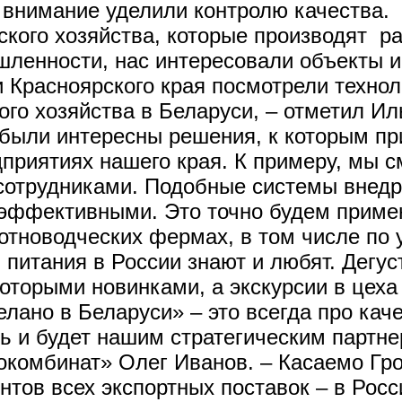
 внимание уделили контролю качества. 
кого хозяйства, которые производят ра
ленности, нас интересовали объекты и
и Красноярского края посмотрели технол
ого хозяйства в Беларуси, – отметил И
 были интересны решения, к которым пр
дприятиях нашего края. К примеру, мы с
 сотрудниками. Подобные системы внедр
 эффективными. Это точно будем приме
отноводческих фермах, в том числе по 
 питания в России знают и любят. Дегу
оторыми новинками, а экскурсии в цеха 
лано в Беларуси» – это всегда про кач
ь и будет нашим стратегическим партне
комбинат» Олег Иванов. – Касаемо Гро
ентов всех экспортных поставок – в Рос