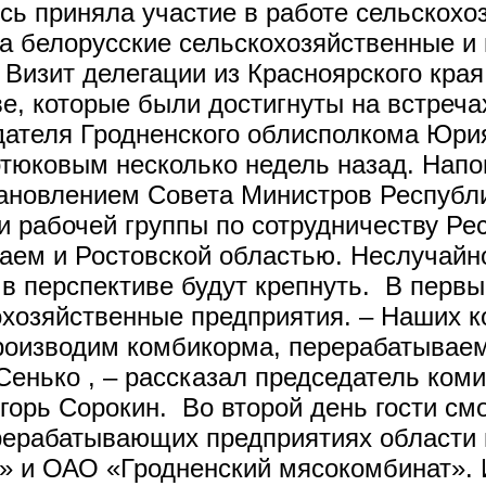
усь приняла участие в работе сельскохо
ла белорусские сельскохозяйственные 
Визит делегации из Красноярского кра
ве, которые были достигнуты на встреч
ателя Гродненского облисполкома Юрия
тюковым несколько недель назад. Напо
тановлением Совета Министров Республ
и рабочей группы по сотрудничеству Ре
аем и Ростовской областью. Неслучайн
 в перспективе будут крепнуть. В перв
охозяйственные предприятия. – Наших к
роизводим комбикорма, перерабатываем 
нько , – рассказал председатель комит
орь Сорокин. Во второй день гости см
рерабатывающих предприятиях области 
 и ОАО «Гродненский мясокомбинат». И