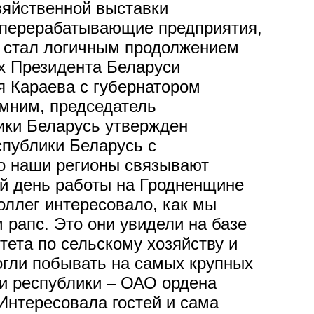
зяйственной выставки
и перерабатывающие предприятия,
я стал логичным продолжением
ах Президента Беларуси
 Караева с губернатором
мним, председатель
ики Беларусь утвержден
спублики Беларусь с
о наши регионы связывают
ый день работы на Гродненщине
оллег интересовало, как мы
рапс. Это они увидели на базе
ета по сельскому хозяйству и
огли побывать на самых крупных
и республики – ОАО ордена
нтересовала гостей и сама