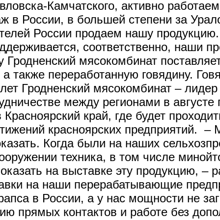
вловска-Камчатского, активно работаем
ж в России, в большей степени за Урал
телей России продаем нашу продукцию.
держивается, соответственно, наши про
у Гродненский мясокомбинат поставляе
 а также переработанную говядину. Говя
 лет Гродненский мясокомбинат – лидер
удничестве между регионами в августе 
 Красноярский край, где будет проходит
тижений красноярских предприятий. – М
показать. Когда были на наших сельхозпр
оружении техника, в том числе минойт
оказать на выставке эту продукцию, – р
тавки на наши перерабатывающие предпр
рапса в России, а у нас мощности не з
ию прямых контактов и работе без доп