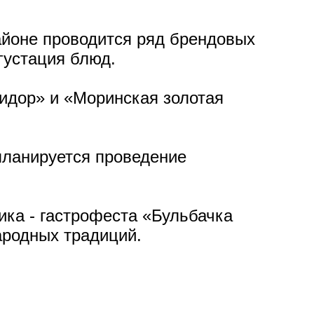
айоне проводится ряд брендовых
густация блюд.
идор» и «Моринская золотая
планируется проведение
ика - гастрофеста «Бульбачка
ародных традиций.