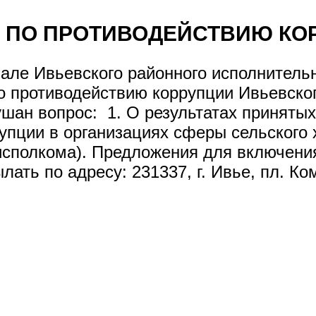
 ПО ПРОТИВОДЕЙСТВИЮ КО
 зале Ивьевского районного исполнитель
о противодействию коррупции Ивьевског
лушан вопрос: 1. О результатах принят
упции в организациях сферы сельского х
исполкома). Предложения для включения
ть по адресу: 231337, г. Ивье, пл. Комс