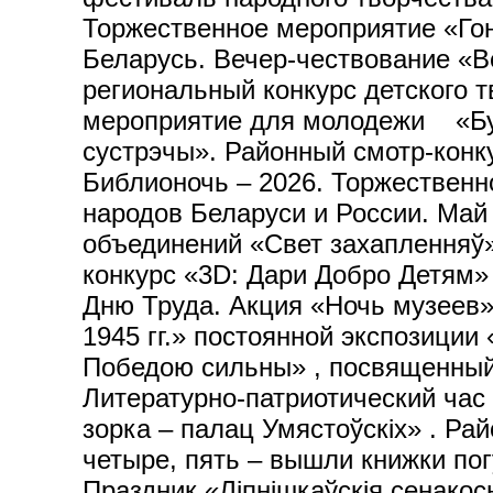
Торжественное мероприятие «Гон
Беларусь. Вечер-чествование «
региональный конкурс детского 
мероприятие для молодежи «Буд
сустрэчы». Районный смотр-кон
Библионочь – 2026. Торжественн
народов Беларуси и России. Май
объединений «Свет захапленняў»
конкурс «3D: Дари Добро Детям»
Дню Труда. Акция «Ночь музеев»
1945 гг.» постоянной экспозиции
Победою сильны» , посвященный 
Литературно-патриотический час
зорка – палац Умястоўскіх» . Ра
четыре, пять – вышли книжки по
Праздник «Ліпнішкаўскія сенакос