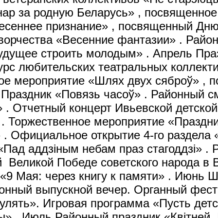
ар за родную Беларусь» , посвященное
Весеннее признание» , посвященный Дн
творчества «Весенние фантазии» . Райо
ущее строить молодым» . Апрель Праз
курс любительских театральных коллек
ое мероприятие «Шлях двух сяброў» , 
 Праздник «Повязь часоў» . Районный с
 . Отчетный концерт Ивьевской детской
 . Торжественное мероприятие «Праздни
 . Официальное открытие 4-го раздела 
 «Пад аддзіным небам праз стагоддзі» .
Великой Победе советского народа в В
 «9 Мая: через книгу к памяти» . Июнь
йонный выпускной вечер. Органный фести
гулять». Игровая программа «Пусть дет
ы» . Июль Районный праздник «Квітней,