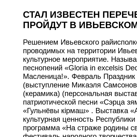
СТАЛ ИЗВЕСТЕН ПЕРЕЧ
ПРОЙДУТ В ИВЬЕВСКОМ 
Решением Ивьевского райисполк
проводимых на территории Ивьевс
культурное мероприятие. Назыв
песнопений «Gloria in excelsis 
Масленица!». Февраль Праздник
(выступление Микаэля Самсонова
(керамика) (персональная выста
патриотической песни «Сэрца зя
«Гульнёвы кірмаш» . Выставка «
культурная ценность Республики 
программа «На страже родины с
фестиваль народного творчества