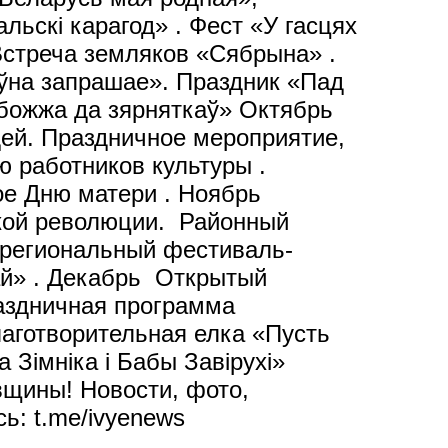
ьскі карагод» . Фест «У гасцях
 Встреча земляков «Сябрына» .
ўна запрашае». Праздник «Пад
божжа да зярняткаў» Октябрь
ей. Праздничное мероприятие,
 работников культуры .
е Дню матери . Ноябрь
кой революции. Районный
й региональный фестиваль-
кай» . Декабрь Открытый
раздничная программа
аготворительная елка «Пусть
 Зімніка і Бабы Завірухі»
вщины! Новости, фото,
ь: t.me/ivyenews