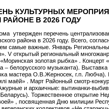
ЕНЬ КУЛЬТУРНЫХ МЕРОПРИЯ
РАЙОНЕ В 2026 ГОДУ
ома утвержден перечень централизован
кого района в 2026 году. Всего, соглас
аем самые важные. Январь Региональны
Deo». V открытый региональный многожан
 «Моринская золотая рыбка» . Концерт
 – белорусского музыканта). Выставка 
вка мастера О.В.Жерносек, г.п. Любча)
млі маёй» . Март Районный смотр-конку
Ажурные и архаичные: вытинанки-выбив
Беларусь). Торжественное открытие Нед
воей» , посвященная Дню милиции Респ
 ветеранских коллективов «Не старэюць