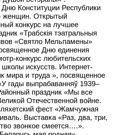
 Дню Конституции Республики
ю женщин. Открытый
нный конкурс на лучшее
дник «Трабскія тэатральныя
тивов «Святло Мельпамены»
посвященное Дню единения
мотр-конкурс любительских
 школы искусств. Интернет-
к мира и труда », посвященное
«У гады выпрабаванняў 1939–
 Районный праздник «Мы все
еликой Отечественной войне.
 Шляхетский фест «Жамчужная
валь. Выставка «Раз, два, три,
ство звонкое смеется….».
 Беларусь мая родная»,