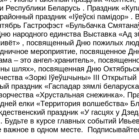
Республики Беларусь . Праздник «Купал
 районный праздник «Іўеўскі памідор» .
нтябрь Гастрофэст «Бульбачка Смятана
ню народного единства Выставка «Ад з
живёт» , посвященный Дню пожилых люд
дничное мероприятие, посвященное Дню
а – это ангел-хранитель», посвященно
чны шлях», посвященная Дню Октябрьс
рчества «Зоркі Іўеўшчыны» ІІІ Открыты
нный праздник «Гаспадар зямлі беларус
творчества «Хрустальная снежинка». П
дней елки «Территория волшебства» Бл
дественский праздник «У гасцях у Дзеда
). Будьте в курсе главных событий Ивье
 важное в одном месте. Подписывайтес