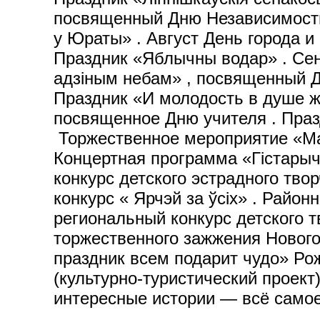
посвященный Дню Независимости 
у Юраты» . Август День города и
Праздник «Яблычны водар» . Се
адзіным небам» , посвященный Д
Праздник «И молодость в душе 
посвященное Дню учителя . Праз
Торжественное мероприятие «Мам
Концертная программа «Гістары
конкурс детского эстрадного тво
конкурс « Ярчэй за ўсіх» . Райо
региональный конкурс детского 
торжественного зажжения Нового
праздник всем подарит чудо» Рож
(культурно-туристический проект
интересные истории — всё самое