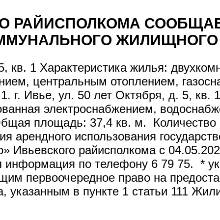
ГО РАЙИСПОЛКОМА СООБЩАЕ
ОММУНАЛЬНОГО ЖИЛИЩНОГО
д. 5, кв. 1 Характеристика жилья: двухк
ением, центральным отоплением, газо
1. г. Ивье, ул. 50 лет Октября, д. 5, кв
дованная электроснабжением, водоснаб
щая площадь: 37,4 кв. м. Количество 
я арендного использования государст
» Ивьевского райисполкома с 04.05.2026
 информация по телефону 6 79 75. * у
щим первоочередное право на предоста
 указанным в пункте 1 статьи 111 Жил