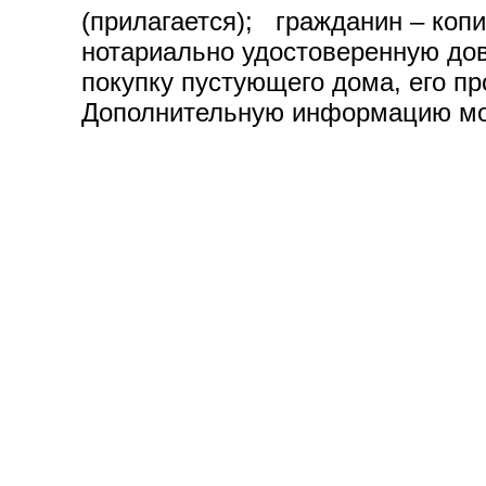
(прилагается); гражданин – коп
нотариально удостоверенную дов
покупку пустующего дома, его п
Дополнительную информацию мож
© Ивьевский районный
Разработка сайта
БЕ