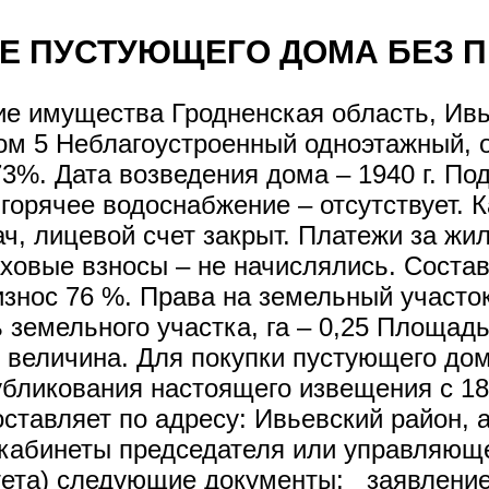
Е ПУСТУЮЩЕГО ДОМА БЕЗ 
е имущества Гродненская область, Ивь
дом 5 Неблагоустроенный одноэтажный, 
3%. Дата возведения дома – 1940 г. Под
горячее водоснабжение – отсутствует. К
ач, лицевой счет закрыт. Платежи за ж
ховые взносы – не начислялись. Соста
износ 76 %. Права на земельный участо
земельного участка, га – 0,25 Площадь 
 величина. Для покупки пустующего дом
убликования настоящего извещения с 18.
ставляет по адресу: Ивьевский район, аг
 кабинеты председателя или управляющ
итета) следующие документы: заявлени