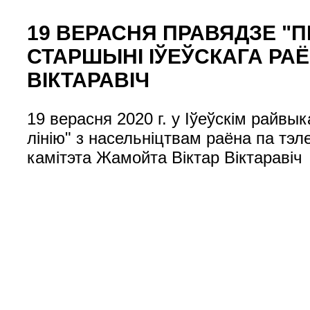
19 ВЕРАСНЯ ПРАВЯДЗЕ "
СТАРШЫНІ ІЎЕЎСКАГА РА
ВІКТАРАВІЧ
19 верасня 2020 г. у Іўеўскім райвы
лінію" з насельніцтвам раёна па тэ
камітэта Жамойта Віктар Віктаравіч