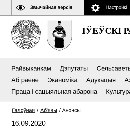
Звычайная версія
Настройкі
ІЎЕЎСКІ 
Райвыканкам
Дэпутаты
Сельсавет
Аб раёне
Эканоміка
Адукацыя
А
Праца і сацыяльная абарона
Культур
Галоўная
/
Аб'явы
/
Анонсы
16.09.2020