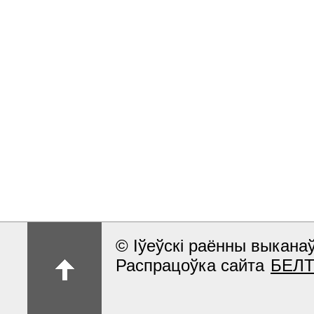
© Іўеўскі раённы выкан
Распрацоўка сайта
БЕЛ