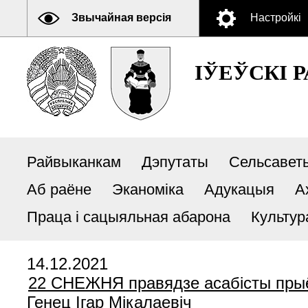
Звычайная версія
Настройкі
ІЎЕЎСКІ 
Райвыканкам
Дэпутаты
Сельсавет
Аб раёне
Эканоміка
Адукацыя
А
Праца і сацыяльная абарона
Культур
14.12.2021
22 СНЕЖНЯ правядзе асабісты прыё
Генец Ігар Мікалаевіч