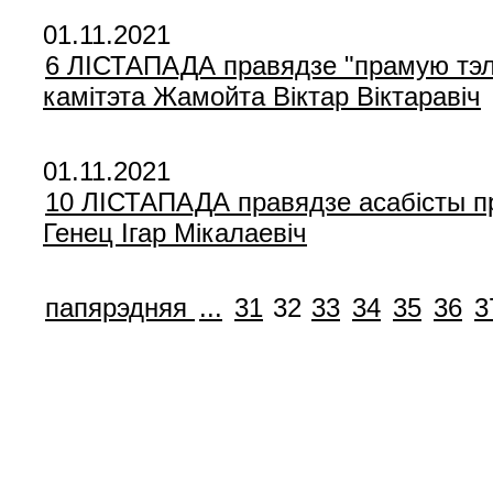
01.11.2021
6 ЛIСТАПАДА правядзе "прамую тэле
камітэта Жамойта Віктар Віктаравіч
01.11.2021
10 ЛIСТАПАДА правядзе асабісты пр
Генец Ігар Мікалаевіч
папярэдняя
...
31
32
33
34
35
36
3