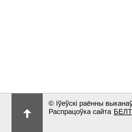
© Іўеўскі раённы выкан
Распрацоўка сайта
БЕЛ