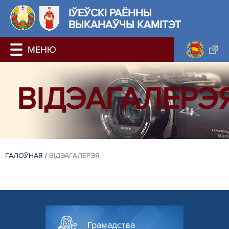
ІЎЕЎСКІ РАЁННЫ
ВЫКАНАЎЧЫ КАМІТЭТ
ВІДЭАГАЛЕРЭ
ГАЛОЎНАЯ
/
ВІДЭАГАЛЕРЭЯ
Грамадства