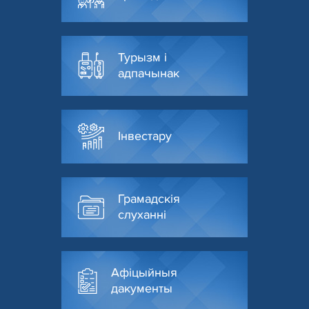
Турызм і
адпачынак
Інвестару
Грамадскія
слуханні
Афіцыйныя
дакументы