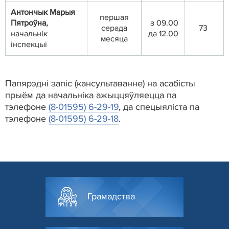
Антончык Марыя
першая
Пятроўна,
з 09.00
серада
73
начальнік
да 12.00
месяца
інспекцыі
Папярэдні запіс (кансультаванне) на асабісты
прыём да начальніка ажыццяўляецца па
тэлефоне
(8-01595) 6-29-19
, да спецыяліста па
тэлефоне
(8-01595) 6-29-18
.
Грамадства