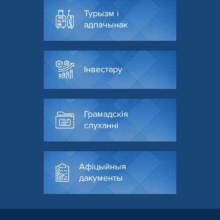
Турызм і
адпачынак
Інвестару
Грамадскія
слуханні
Афіцыйныя
дакументы