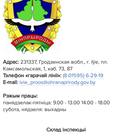
Адрас:
231337, Гродзенская вобл., г. Іўе, пл.
Камсамольская, 1, каб. 73, 87
Тэлефон «гарачай лініі»:
(8-01595) 6-29-19
E-mail:
ivie_proos@ohranaprirody.gov.by
Рэжым працы:
панядзелак-пятніца: 9.00 - 13.00 14.00 - 18.00
субота, нядзеля: выхадны
Склад інспекцыі