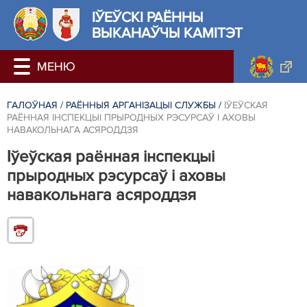
ІЎЕЎСКІ РАЁННЫ
ВЫКАНАЎЧЫ КАМІТЭТ
ГАЛОЎНАЯ
/
РАЁННЫЯ АРГАНІЗАЦЫІ СЛУЖБЫ
/
ІЎЕЎСКАЯ
РАЁННАЯ ІНСПЕКЦЫІ ПРЫРОДНЫХ РЭСУРСАЎ І АХОВЫ
НАВАКОЛЬНАГА АСЯРОДДЗЯ
Іўеўская раённая інспекцыі
прыродных рэсурсаў і аховы
навакольнага асяроддзя