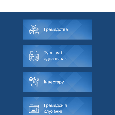
Грамадства
Турызм і
адпачынак
Інвестару
Грамадскія
слуханні