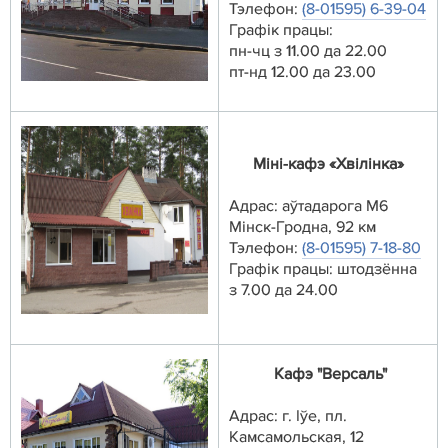
Тэлефон:
(8-01595) 6-39-04
Графік працы:
пн-чц з 11.00 да 22.00
пт-нд 12.00 да 23.00
Мiнi-кафэ «Хвілінка»
Адрас: аўтадарога М6
Мінск-Гродна, 92 км
Тэлефон:
(8-01595) 7-18-80
Графік працы: штодзённа
з 7.00 да 24.00
Кафэ "Версаль"
Адрас: г. Іўе, пл.
Камсамольская, 12