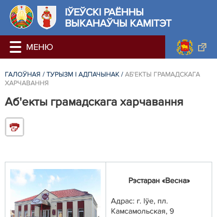
ІЎЕЎСКІ РАЁННЫ
ВЫКАНАЎЧЫ КАМІТЭТ
ГАЛОЎНАЯ
/
ТУРЫЗМ І АДПАЧЫНАК
/
АБ'ЕКТЫ ГРАМАДСКАГА
ХАРЧАВАННЯ
Аб'екты грамадскага харчавання
Рэстаран «Весна»
Адрас: г. Іўе, пл.
Камсамольская, 9