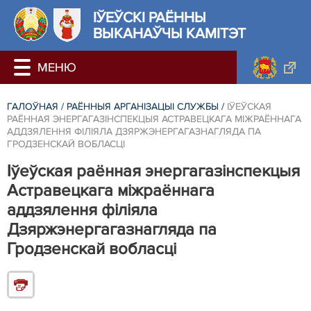
ІЎЕЎСКІ РАЁННЫ
ВЫКАНАЎЧЫ КАМІТЭТ
ГАЛОЎНАЯ
/
РАЁННЫЯ АРГАНІЗАЦЫІ СЛУЖБЫ
/
ІЎЕЎСКАЯ
РАЁННАЯ ЭНЕРГАГАЗІНСПЕКЦЫЯ АСТРАВЕЦКАГА МІЖРАЁННАГА
АДДЗЯЛЕННЯ ФІЛІЯЛА ДЗЯРЖЭНЕРГАГАЗНАГЛЯДА ПА
ГРОДЗЕНСКАЙ ВОБЛАСЦІ
Іўеўская раённая энергагазінспекцыя
Астравецкага міжраённага
аддзялення філіяла
Дзяржэнергагазнагляда па
Гродзенскай вобласці