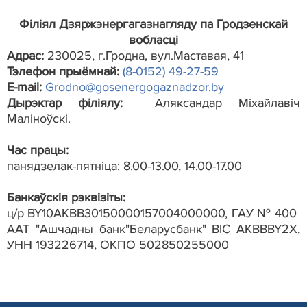
Філіял Дзяржэнергагазнагляду па Гродзенскай
вобласці
Адрас:
230025, г.Гродна, вул.Маставая, 41
Тэлефон прыёмнай:
(8-0152) 49-27-59
Е-mail:
Grodno@gosenergogaznadzor.by
Дырэктар філіялу:
Аляксандар Міхайлавіч
Маліноўскі.
Час працы:
панядзелак-пятніца: 8.00-13.00, 14.00-17.00
Банкаўскія рэквізіты:
ц/р BY10АКBB30150000157004000000, ГАУ № 400
AAT "Ашчадны банк"Беларусбанк" BIC AKBBBY2X,
УНН 193226714, ОКПО 502850255000