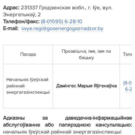
Адрас:
231337 Гродзенская вобл., г. Іўе, вул.
Энергетыкаў, 2
Тэлефон/факс:
(8-01595) 6-28-10
Е-mail:
iwye.regi@gosenergogaznadzor.by
Прозвішча, iмя, імя па
Пасада
Тэле
бацьку
Начальнік Іўеўскай
(8-01
раённай
Дамінгес
Марыя
Яўгенаўна
6-28
энергагазiнспекцыi
Адказны за даведачна-інфармацыйнае
абслугоўванне або папярэднюю кансультацыю:
начальнік Іўеўскай раённай энергагазiнспекцыi