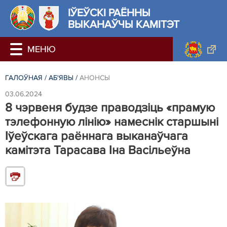
ІЎЕЎСКІ РАЁННЫ
ВЫКАНАЎЧЫ КАМІТЭТ
ГАЛОЎНАЯ
/
АБ'ЯВЫ
/
АНОНСЫ
03.06.2024
8 чэрвеня будзе праводзіць «прамую
тэлефонную лінію» намеснік старшыні
Іўеўскага раённага выканаўчага
камітэта Тарасава Іна Васільеўна