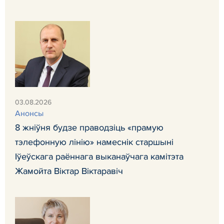
03.08.2026
Анонсы
8 жніўня будзе праводзіць «прамую
тэлефонную лінію» намеснік старшыні
Іўеўскага раённага выканаўчага камітэта
Жамойта Віктар Віктаравіч