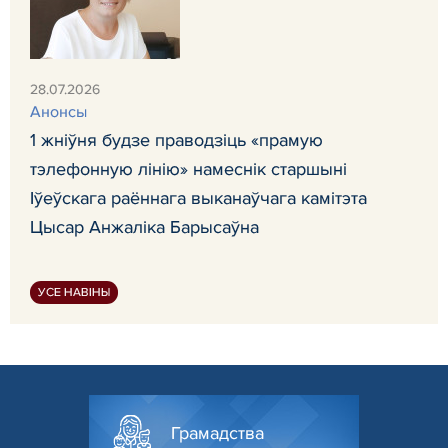
28.07.2026
Анонсы
1 жніўня будзе праводзіць «прамую
тэлефонную лінію» намеснік старшыні
Іўеўскага раённага выканаўчага камітэта
Цысар Анжаліка Барысаўна
УСЕ НАВІНЫ
Грамадства