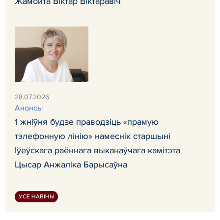
Жамойта Віктар Віктаравіч
28.07.2026
Анонсы
1 жніўня будзе праводзіць «прамую
тэлефонную лінію» намеснік старшыні
Іўеўскага раённага выканаўчага камітэта
Цысар Анжаліка Барысаўна
УСЕ НАВІНЫ