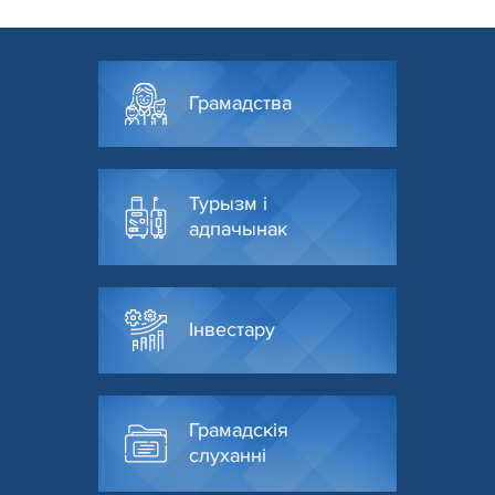
Грамадства
Турызм і
адпачынак
Інвестару
Грамадскія
слуханні