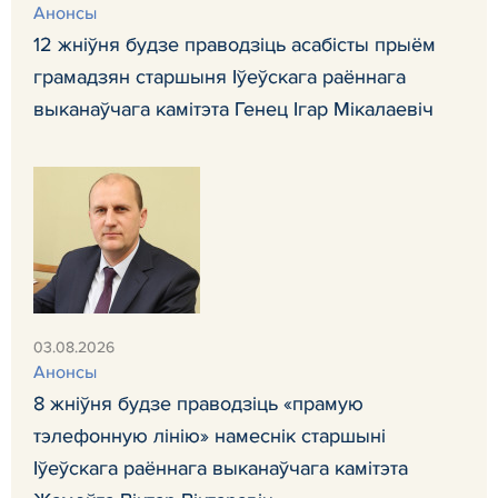
Анонсы
12 жніўня будзе праводзіць асабісты прыём
грамадзян старшыня Іўеўскага раённага
выканаўчага камітэта Генец Ігар Мікалаевіч
03.08.2026
Анонсы
8 жніўня будзе праводзіць «прамую
тэлефонную лінію» намеснік старшыні
Іўеўскага раённага выканаўчага камітэта