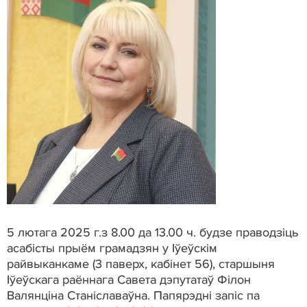
5 лютага
2025 г.з 8.00 да 13.00 ч. будзе праводзіць
асабісты прыём грамадзян у Іўеўскім
райвыканкаме (3 паверх, кабінет 56), старшыня
Іўеўскага раённага Савета дэпутатаў Філон
Валянціна Станіславаўна.
Папярэдні
запіс
па