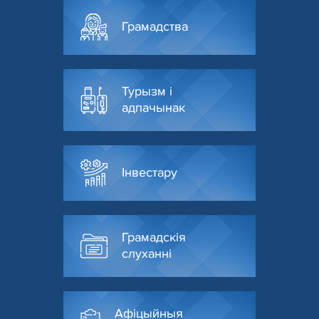
Грамадства
Турызм і
адпачынак
Інвестару
Грамадскія
слуханні
Афіцыйныя