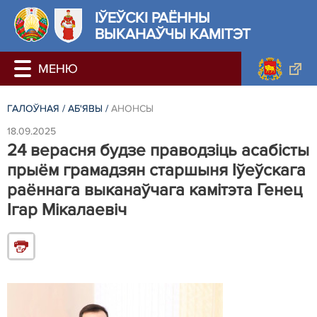
ІЎЕЎСКІ РАЁННЫ
ВЫКАНАЎЧЫ КАМІТЭТ
ГАЛОЎНАЯ
/
АБ'ЯВЫ
/
АНОНСЫ
18.09.2025
24 верасня будзе праводзіць асабісты
прыём грамадзян старшыня Іўеўскага
раённага выканаўчага камітэта Генец
Ігар Мікалаевіч