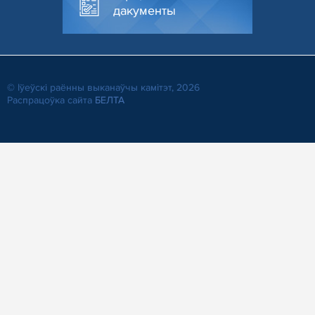
дакументы
© Іўеўскі раённы выканаўчы камітэт, 2026
Распрацоўка сайта
БЕЛТА