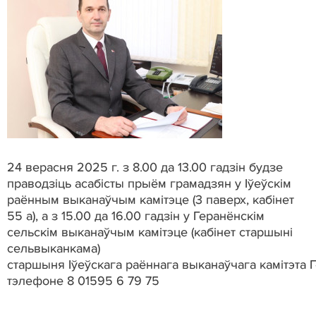
24 верасня 2025
г
. з 8.00 да 13.00 гадзін будзе
праводзіць асабісты прыём грамадзян у Іўеўскім
раённым выканаўчым камітэце (3 паверх, кабінет
55 а), а з 15.00 да 16.00 гадзін у Геранёнскім
сельскім выканаўчым камітэце (кабінет старшыні
сельвыканкама)
старшыня
Іўеўскага
раённага
выканаўчага
камітэта
тэлефоне
8 01595
6 79
75