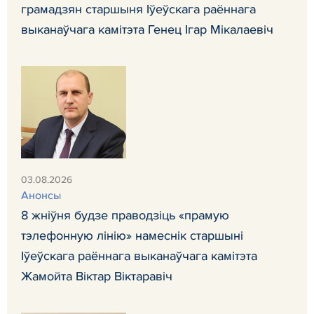
грамадзян старшыня Іўеўскага раённага
выканаўчага камітэта Генец Ігар Мікалаевіч
03.08.2026
Анонсы
8 жніўня будзе праводзіць «прамую
тэлефонную лінію» намеснік старшыні
Іўеўскага раённага выканаўчага камітэта
Жамойта Віктар Віктаравіч