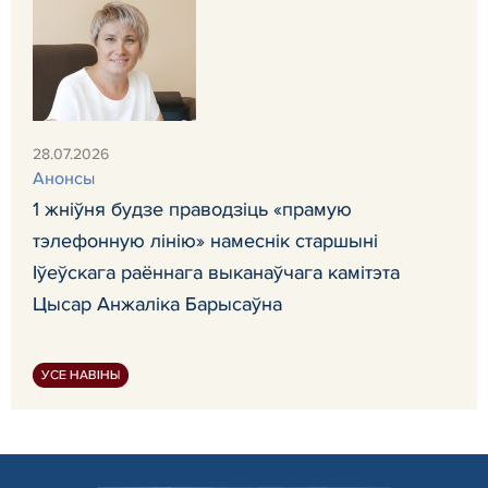
28.07.2026
Анонсы
1 жніўня будзе праводзіць «прамую
тэлефонную лінію» намеснік старшыні
Іўеўскага раённага выканаўчага камітэта
Цысар Анжаліка Барысаўна
УСЕ НАВІНЫ