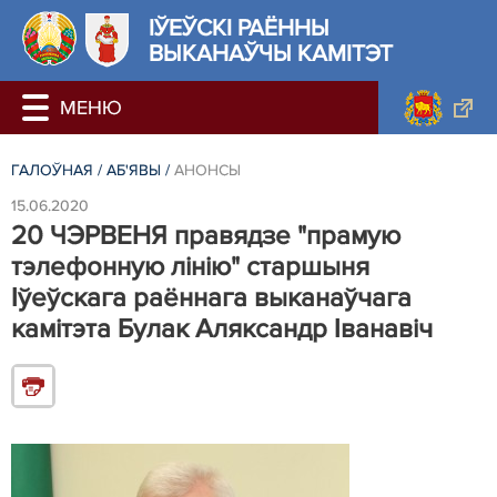
ІЎЕЎСКІ РАЁННЫ
ВЫКАНАЎЧЫ КАМІТЭТ
ГАЛОЎНАЯ
/
АБ'ЯВЫ
/
АНОНСЫ
15.06.2020
20 ЧЭРВЕНЯ правядзе "прамую
тэлефонную лінію" старшыня
Іўеўскага раённага выканаўчага
камітэта Булак Аляксандр Іванавіч