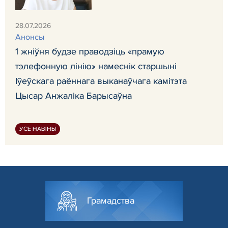
28.07.2026
Анонсы
1 жніўня будзе праводзіць «прамую
тэлефонную лінію» намеснік старшыні
Іўеўскага раённага выканаўчага камітэта
Цысар Анжаліка Барысаўна
УСЕ НАВІНЫ
Грамадства