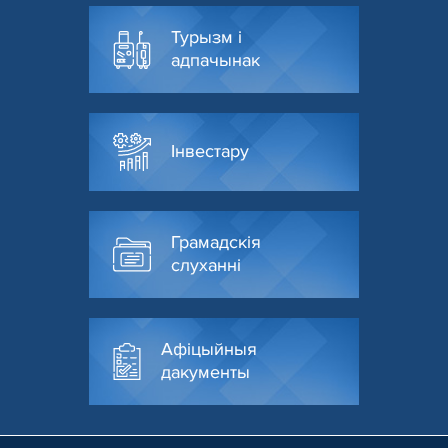
Турызм і
адпачынак
Інвестару
Грамадскія
слуханні
Афіцыйныя
дакументы