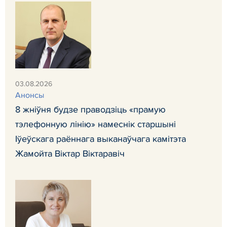
03.08.2026
Анонсы
8 жніўня будзе праводзіць «прамую
тэлефонную лінію» намеснік старшыні
Іўеўскага раённага выканаўчага камітэта
Жамойта Віктар Віктаравіч