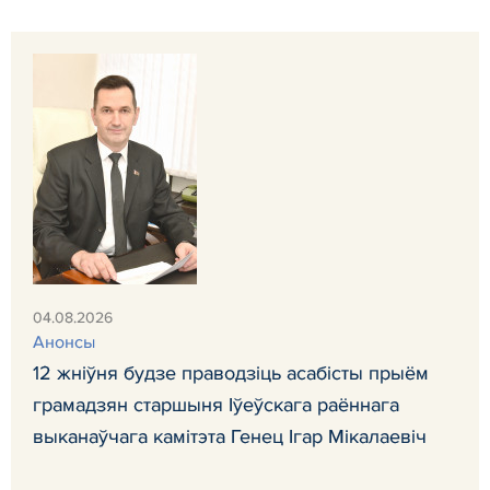
04.08.2026
Анонсы
12 жніўня будзе праводзіць асабісты прыём
грамадзян старшыня Іўеўскага раённага
выканаўчага камітэта Генец Ігар Мікалаевіч