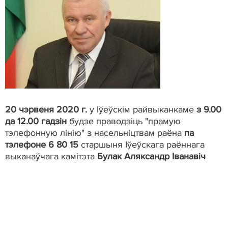
20 чэрвеня 2020 г.
у Іўеўскім райвыканкаме
з 9.00
да 12.00 гадзін
будзе праводзіць "прамую
тэлефонную лінію" з насельніцтвам раёна
па
тэлефоне 6 80 15
старшыня Іўеўскага раённага
выканаўчага камітэта
Булак Аляксандр Іванавіч