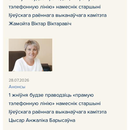
тэлефонную лінію» намеснік старшыні
Іўеўскага раённага выканаўчага камітэта
Жамойта Віктар Віктаравіч
28.07.2026
Анонсы
1 жніўня будзе праводзіць «прамую
тэлефонную лінію» намеснік старшыні
Іўеўскага раённага выканаўчага камітэта
Цысар Анжаліка Барысаўна