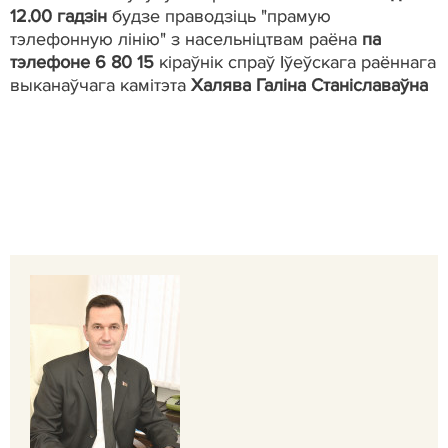
12.00 гадзін
будзе праводзіць "прамую
тэлефонную лінію" з насельніцтвам раёна
па
тэлефоне 6 80 15
кіраўнік спраў Іўеўскага раённага
выканаўчага камітэта
Халява Галіна Станіславаўна