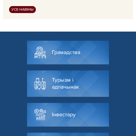
УСЕ НАВІНЫ
Грамадства
Турызм і
адпачынак
Інвестару