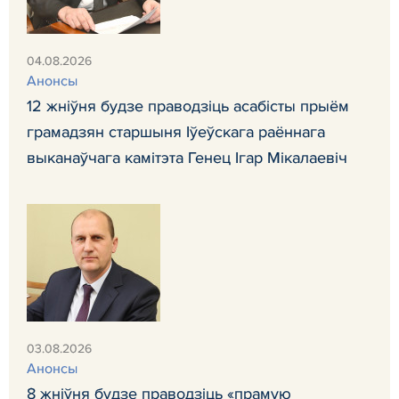
04.08.2026
Анонсы
12 жніўня будзе праводзіць асабісты прыём
грамадзян старшыня Іўеўскага раённага
выканаўчага камітэта Генец Ігар Мікалаевіч
03.08.2026
Анонсы
8 жніўня будзе праводзіць «прамую