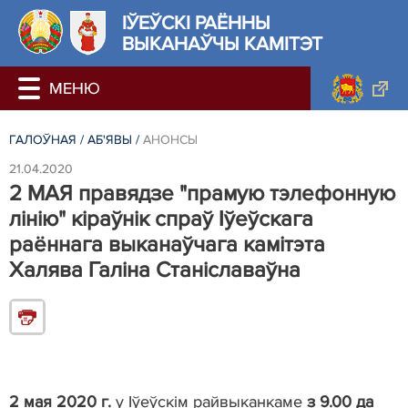
ІЎЕЎСКІ РАЁННЫ
ВЫКАНАЎЧЫ КАМІТЭТ
ГАЛОЎНАЯ
/
АБ'ЯВЫ
/
АНОНСЫ
21.04.2020
2 МАЯ правядзе "прамую тэлефонную
лінію" кіраўнік спраў Іўеўскага
раённага выканаўчага камітэта
Халява Галіна Станіславаўна
2 мая 2020 г.
у Іўеўскім райвыканкаме
з 9.00 да