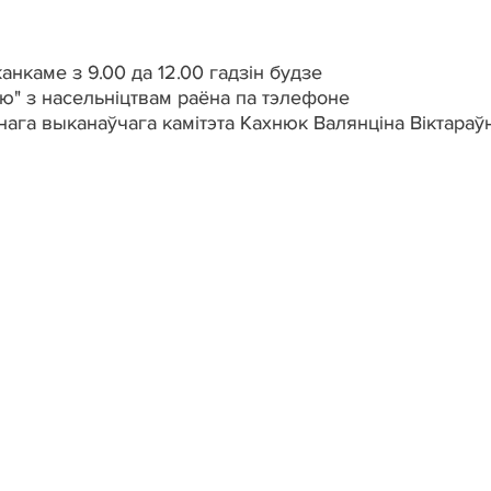
канкаме
з 9.00
да 12.00 гадзін
будзе
ію
"
з насельніцтвам
раёна
па тэлефоне
нага
выканаўчага
камітэта
Кахнюк
Валянціна
Віктараў