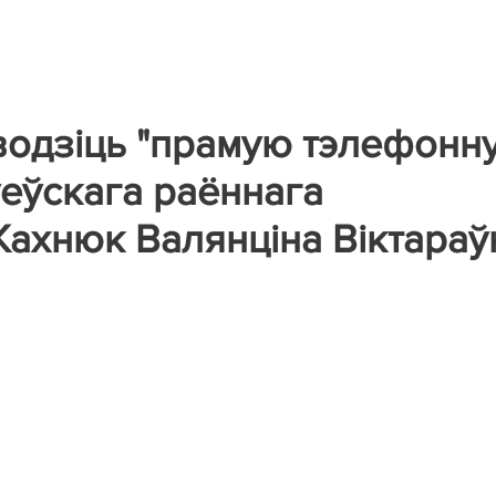
аводзіць "прамую тэлефонн
Іўеўскага раённага
Кахнюк Валянціна Віктараў