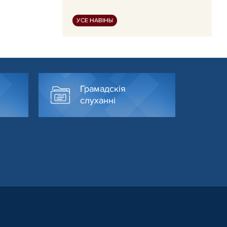
УСЕ НАВІНЫ
Грамадскія
слуханні