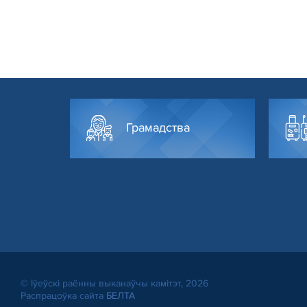
Грамадства
© Іўеўскі раённы выканаўчы камітэт, 2026
Распрацоўка сайта
БЕЛТА