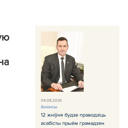
ую
на
04.08.2026
Анонсы
12 жніўня будзе праводзіць
асабісты прыём грамадзян