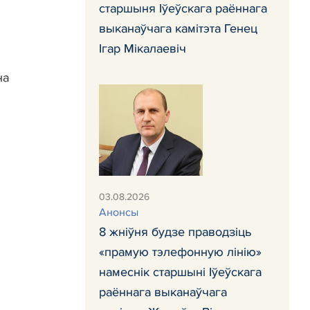
старшыня Іўеўскага раённага
выканаўчага камітэта Генец
Ігар Мікалаевіч
на
03.08.2026
Анонсы
8 жніўня будзе праводзіць
«прамую тэлефонную лінію»
намеснік старшыні Іўеўскага
раённага выканаўчага