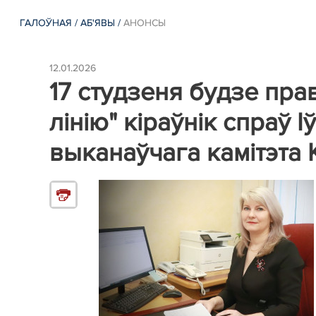
ГАЛОЎНАЯ
/
АБ'ЯВЫ
/
АНОНСЫ
12.01.2026
17 студзеня будзе пр
лінію" кіраўнік спраў 
выканаўчага камітэта 