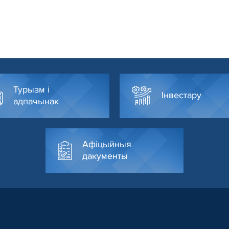
Турызм і
Інвестару
адпачынак
Афіцыйныя
дакументы