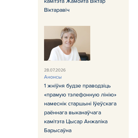
камітэта Жамойта Віктар
Віктаравіч
28.07.2026
Анонсы
1 жніўня будзе праводзіць
«прамую тэлефонную лінію»
намеснік старшыні Іўеўскага
раённага выканаўчага
камітэта Цысар Анжаліка
Барысаўна