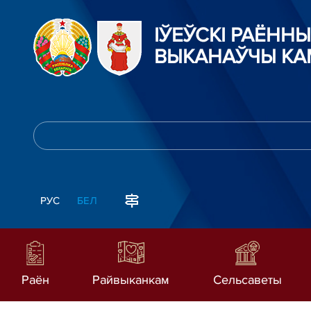
ІЎЕЎСКІ РАЁННЫ
ВЫКАНАЎЧЫ КА
РУС
БЕЛ
Раён
Райвыканкам
Сельсаветы