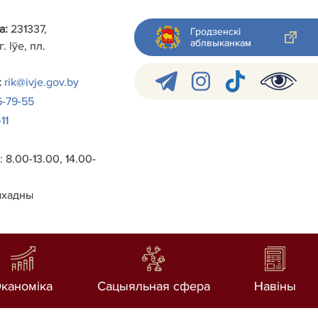
а:
231337,
Гродзенскі
аблвыканкам
. Іўе, пл.
:
rik@ivje.gov.by
6-79-55
11
 8.00-13.00, 14.00-
ыхадны
каноміка
Сацыяльная сфера
Навiны