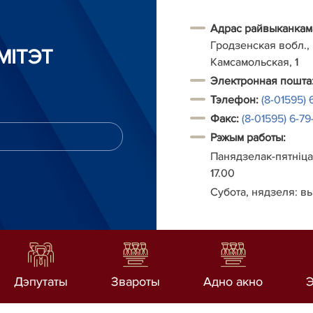
Адрас райвыканкам
Гродзенская вобл., г
МІТЭТ
Камсамольская, 1
Электронная пошта
Тэлефон
:
(8-01595) 
Факс:
(8-01595) 6-79-
Рэжым работы:
Панядзелак-пятніца:
17.00
Субота, нядзеля: в
Дэпутаты
Звароты
Адно акно
Э