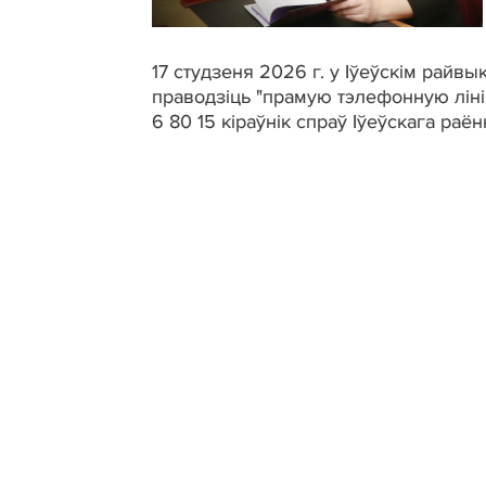
17 студзеня
2026 г. у Іўеўскім
райвы
праводзіць
"прамую
тэлефонную
лін
6
80
15
кіраўнік
спраў
Іўеўскага
раён