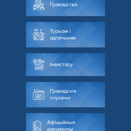
Грамадства
Турызм і
адпачынак
Інвестару
Грамадскія
слуханні
Афіцыйныя
дакументы