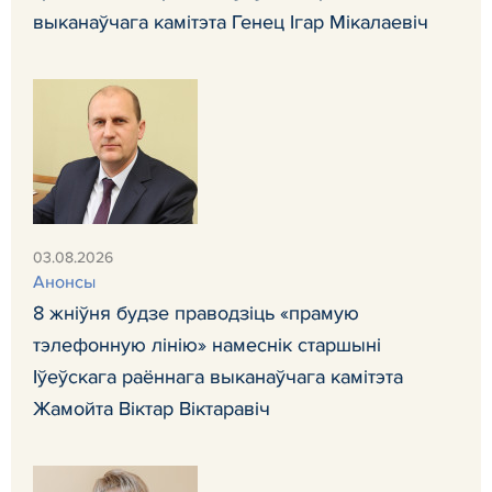
выканаўчага камітэта Генец Ігар Мікалаевіч
03.08.2026
Анонсы
8 жніўня будзе праводзіць «прамую
тэлефонную лінію» намеснік старшыні
Іўеўскага раённага выканаўчага камітэта
Жамойта Віктар Віктаравіч