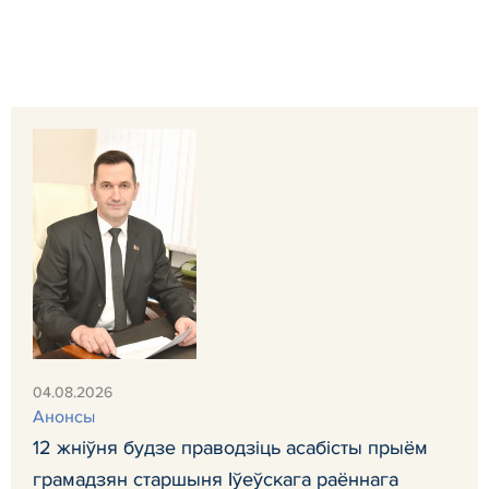
04.08.2026
Анонсы
12 жніўня будзе праводзіць асабісты прыём
грамадзян старшыня Іўеўскага раённага