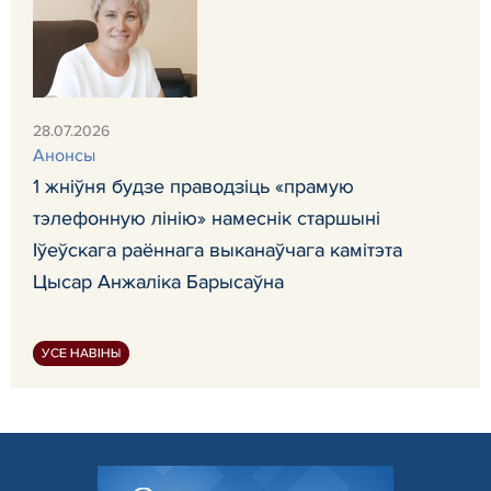
28.07.2026
Анонсы
1 жніўня будзе праводзіць «прамую
тэлефонную лінію» намеснік старшыні
Іўеўскага раённага выканаўчага камітэта
Цысар Анжаліка Барысаўна
УСЕ НАВІНЫ