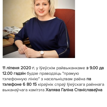
11 ліпеня 2020 г.
у Іўеўскім райвыканкаме
з 9.00 да
12.00 гадзін
будзе праводзіць "прамую
тэлефонную лінію" з насельніцтвам раёна
па
тэлефоне 6 80 15
кіраўнік спраў Іўеўскага раённага
выканаўчага камітэта
Халява Галіна Станіславаўна