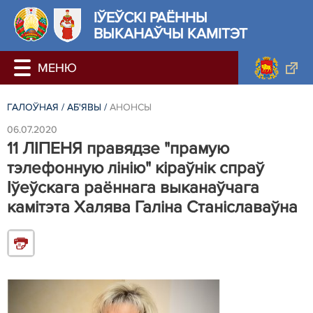
ІЎЕЎСКІ РАЁННЫ
ВЫКАНАЎЧЫ КАМІТЭТ
ГАЛОЎНАЯ
/
АБ'ЯВЫ
/
АНОНСЫ
06.07.2020
11 ЛIПЕНЯ правядзе "прамую
тэлефонную лінію" кіраўнік спраў
Іўеўскага раённага выканаўчага
камітэта Халява Галіна Станіславаўна